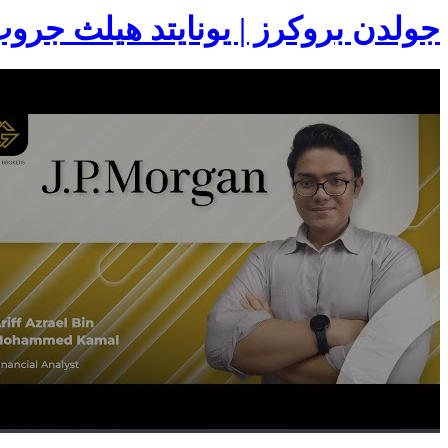
جولدن بروكرز | يونايتد هيلث جرو