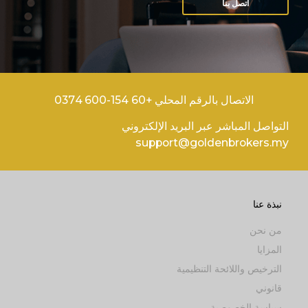
اتصل بنا
الاتصال بالرقم المحلي +60 154-600 0374
التواصل المباشر عبر البريد الإلكتروني
support@goldenbrokers.my
نبذة عنا
من نحن
المزايا
الترخيص واللائحة التنظيمية
قانوني
سياسة الخصوصية