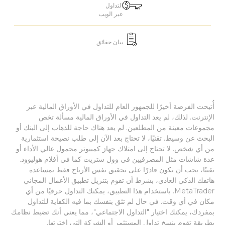
التداول
عبر الويب
بيان حقائق
أُتيحت الفرصة أخيرًا للجمهور العام للتداول في الأوراق المالية عبر
الإنترنت. لذلك، لم يعد التداول في الأوراق المالية مسألة تخص
مجموعات معينة من المطلعين. لم يعد هناك حاجة للذهاب إلى البنك أو
البحث عن وسيط. تقنيًا، لا تحتاج بعد الآن إلى طلب نصيحة استثمارية
من أي شخص. لا تحتاج إلى امتلاك جهاز كمبيوتر محمول عالي الأداء أو
عدة شاشات مثل المصرفيين في وول ستريت كما في أفلام هوليوود.
تقنيًا، يجب أن تكون قادرًا على تحقيق نفس الأرباح فقط بمساعدة
هاتفك الذكي العادي، بشرط أن تقوم بتنزيل تطبيق الأعمال المجاني
MetaTrader. باستخدام هذا التطبيق، يمكنك التداول حرفيًا من أي
مكان في أي وقت. في حال لم تثق بنفسك بما فيه الكفاية للتداول
بمفردك، يمكنك اختيار "التداول الاجتماعي"، مما يعني أنك تضبط نظامك
بطريقة تقوم بنسخ تداول المستثمر أو الشركة التي اخترتها.