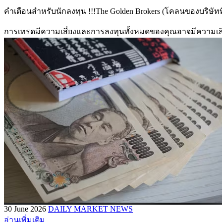
คำเตือนสำหรับนักลงทุน !!!
The Golden Brokers (โคลนของบริษั
การเทรดมีความเสี่ยงและการลงทุนทั้งหมดของคุณอาจมีความเสี
30 June 2026
DAILY MARKET NEWS
อ่านเพิ่มเติม