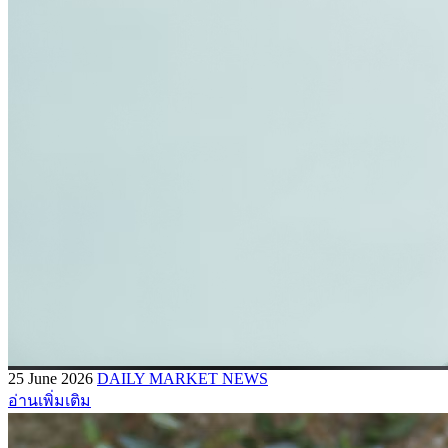
25 June 2026
DAILY MARKET NEWS
อ่านเพิ่มเติม