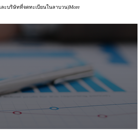
และบริษัทที่จดทะเบียนในลาบวน)
More