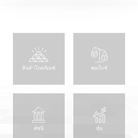
สินค้าโภคภัณฑ์
ฟอเร็กซ์
ดัชนี
หุ้น