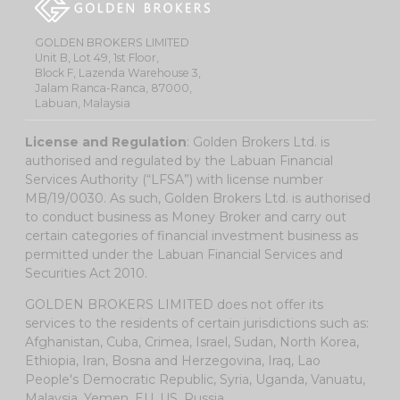
GOLDEN BROKERS LIMITED
Unit B, Lot 49, 1st Floor,
Block F, Lazenda Warehouse 3,
Jalam Ranca-Ranca, 87000,
Labuan, Malaysia
License and Regulation
: Golden Brokers Ltd. is
authorised and regulated by the Labuan Financial
Services Authority (“LFSA”) with license number
MB/19/0030. As such, Golden Brokers Ltd. is authorised
to conduct business as Money Broker and carry out
certain categories of financial investment business as
permitted under the Labuan Financial Services and
Securities Act 2010.
GOLDEN BROKERS LIMITED does not offer its
services to the residents of certain jurisdictions such as:
Afghanistan, Cuba, Crimea, Israel, Sudan, North Korea,
Ethiopia, Iran, Bosna and Herzegovina, Iraq, Lao
People's Democratic Republic, Syria, Uganda, Vanuatu,
Malaysia, Yemen, EU, US, Russia.