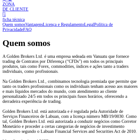
ZONA
DE CLIENTE
ficha técnica
Quem somos
Vantagens
Licença e Regulamento
Legal
Política de
Privacidade
FAQ
Quem somos
A Golden Brokers Ltd. é uma empresa sedeada em Vanuatu que fornece
trading de Contratos por Diferença (“CFDs”) em todos os principais
produtos, tais como Forex, commodities, índices e ações tanto a traders
individuais, como profissionais.
Na Golden Brokers Ltd., combinamos tecnologia premiada que permite que
tanto os traders profissionais como os individuais tenham acesso aos maiores
e mais líquidos mercados do mundo, com atendimento ao cliente
personalizado 24/5 em todos os principais fusos horários, oferecendo a
derradeira experiência de trading.
Golden Brokers Ltd. está autorizada e é regulada pela Autoridade de
Serviços Financeiros de Labuan, com a licença número MB/19/0030. Como
tal, Golden Brokers Ltd. está autorizada a conduzir negócios como Corretor
Monetário e proceder a certas categorias de negócios de investimento
financeiro segundo o Labuan Financial Services and Securities Act de 2010.