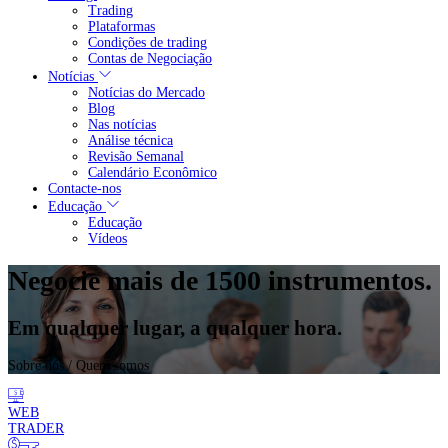
Trading
Plataformas
Condições de trading
Contas de Negociação
Notícias
Notícias do Mercado
Blog
Nas notícias
Análise técnica
Revisão Semanal
Calendário Econômico
Contacte-nos
Educação
Educação
Vídeos
Negocie mais de 1500 instrumentos.
Em qualquer lugar, a qualquer hora.
Sobre nós
/ Quem somos
WEB
TRADER