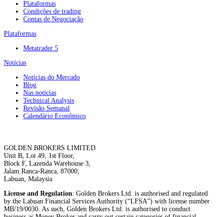
Plataformas
Condições de trading
Contas de Negociação
Plataformas
Metatrader 5
Notícias
Notícias do Mercado
Blog
Nas notícias
Technical Analysis
Revisão Semanal
Calendário Econômico
GOLDEN BROKERS LIMITED
Unit B, Lot 49, 1st Floor,
Block F, Lazenda Warehouse 3,
Jalam Ranca-Ranca, 87000,
Labuan, Malaysia
License and Regulation
: Golden Brokers Ltd. is authorised and regulated
by the Labuan Financial Services Authority (“LFSA”) with license number
MB/19/0030. As such, Golden Brokers Ltd. is authorised to conduct
business as Money Broker and carry out certain categories of financial