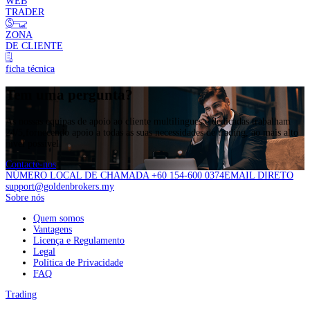
WEB
TRADER
ZONA
DE CLIENTE
ficha técnica
Tem uma pergunta?
As nossas equipas de apoio ao cliente multilingues e dedicadas trabalham
24/5,fornecendo apoio a todas as suas necessidades de trading, ao mais alto
nível possível.
Contacte-nos
NÚMERO LOCAL DE CHAMADA +60 154-600 0374
EMAIL DIRETO
support@goldenbrokers.my
Sobre nós
Quem somos
Vantagens
Licença e Regulamento
Legal
Política de Privacidade
FAQ
Trading